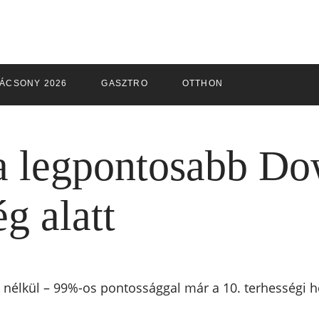
ÁCSONY 2026
GASZTRO
OTTHON
 a legpontosabb D
g alatt
 nélkül – 99%-os pontossággal már a 10. terhességi hét