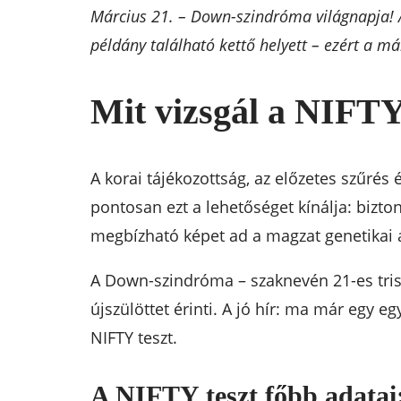
Március 21. – Down-szindróma világnapja!
példány található kettő helyett – ezért a má
Mit vizsgál a NIFTY 
A korai tájékozottság, az előzetes szűrés
pontosan ezt a lehetőséget kínálja: bizt
megbízható képet ad a magzat genetikai á
A Down-szindróma – szaknevén 21-es tri
újszülöttet érinti. A jó hír: ma már egy e
NIFTY teszt.
A NIFTY teszt főbb adatai