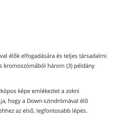
val élők elfogadására és teljes társadalmi
-es kromoszómából három (3) példány
kópos képe emlékeztet a zokni
élja, hogy a Down-szindrómával élő
ehhez az első, legfontosabb lépés.