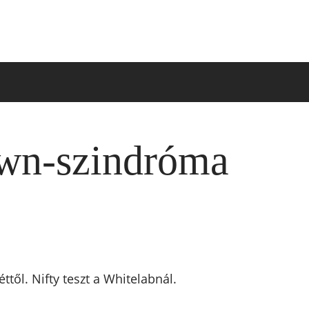
own-szindróma
től. Nifty teszt a Whitelabnál.