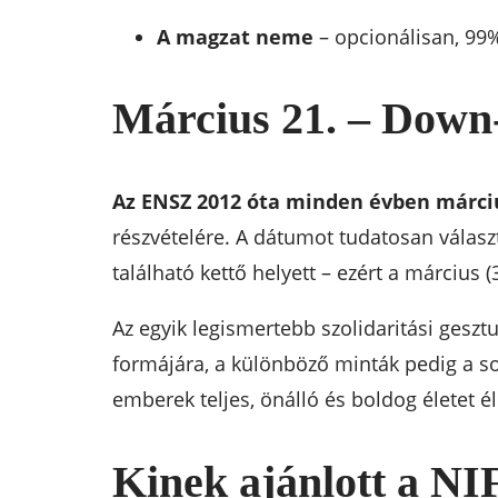
A magzat neme
– opcionálisan, 99
Március 21. – Down
Az ENSZ 2012 óta minden évben márci
részvételére. A dátumot tudatosan válas
található kettő helyett – ezért a március (
Az egyik legismertebb szolidaritási geszt
formájára, a különböző minták pedig a so
emberek teljes, önálló és boldog életet é
Kinek ajánlott a NI