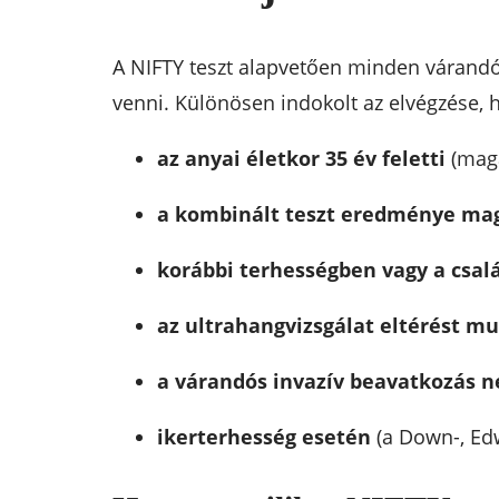
A NIFTY teszt alapvetően minden várandó
venni. Különösen indokolt az elvégzése, h
az anyai életkor 35 év feletti
(mag
a kombinált teszt eredménye mag
korábbi terhességben vagy a csa
az ultrahangvizsgálat eltérést mu
a várandós invazív beavatkozás n
ikerterhesség esetén
(a Down-, Edw