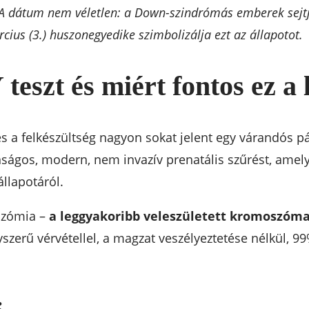
 A dátum nem véletlen: a Down-szindrómás emberek sej
rcius (3.) huszonegyedike szimbolizálja ezt az állapotot.
teszt és miért fontos ez a 
 és a felkészültség nagyon sokat jelent egy várandós 
onságos, modern, nem invazív prenatális szűrést, ame
llapotáról.
szómia –
a leggyakoribb veleszületett kromoszóm
gyszerű vérvétellel, a magzat veszélyeztetése nélkül, 9
: