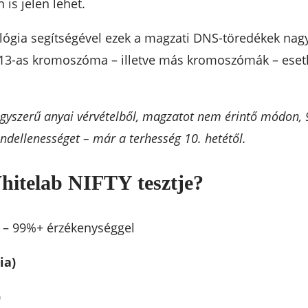
is jelen lehet.
lógia segítségével ezek a magzati DNS-töredékek nag
y 13-as kromoszóma – illetve más kromoszómák – eset
egyszerű anyai vérvételből, magzatot nem érintő módon,
ellenességet – már a terhesség 10. hetétől.
hitelab NIFTY tesztje?
– 99%+ érzékenységgel
ia)
)