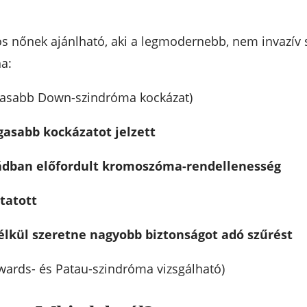
s nőnek ajánlható, aki a legmodernebb, nem invazív s
a:
asabb Down-szindróma kockázat)
asabb kockázatot jelzett
ládban előfordult kromoszóma-rendellenesség
tatott
élkül szeretne nagyobb biztonságot adó szűrést
ards- és Patau-szindróma vizsgálható)