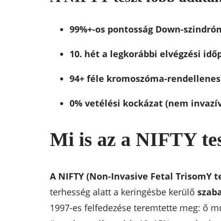
99%+-os pontosság Down-szindró
10. hét a legkorábbi elvégzési idő
94+ féle kromoszóma-rendellenes
0% vetélési kockázat (nem invazív
Mi is az a NIFTY te
A NIFTY (Non-Invasive Fetal TrisomY t
terhesség alatt a keringésbe kerülő
szab
1997-es felfedezése teremtette meg: ő mu