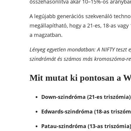
összehasonlítva akár 10–15%-os arányban 
A legújabb generációs szekvenáló techno
megállapítható, hogy a 21-es, 18-as vag
a magzatban.
Lényeg egyetlen mondatban: A NIFTY teszt 
szindrómát és számos más kromoszóma-rend
Mit mutat ki pontosan a W
Down-szindróma (21-es triszómia)
Edwards-szindróma (18-as triszóm
Patau-szindróma (13-as triszómia