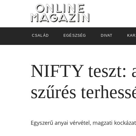
CSALÁD
EGÉSZSÉG
DIVAT
KAR
NIFTY teszt:
szűrés terhessé
Egyszerű anyai vérvétel, magzati kockázat