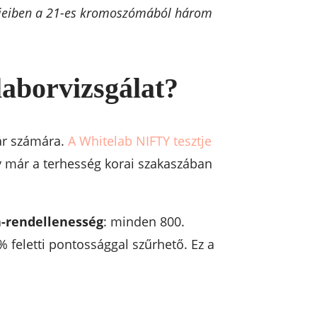
tjeiben a 21-es kromoszómából három
laborvizsgálat?
pár számára.
A Whitelab NIFTY tesztje
ly már a terhesség korai szakaszában
a-rendellenesség
: minden 800.
9% feletti pontossággal szűrhető. Ez a