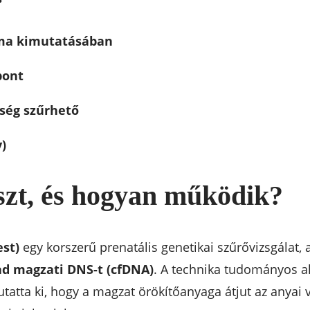
ma kimutatásában
pont
ség szűrhető
)
szt, és hogyan működik?
est)
egy korszerű prenatális genetikai szűrővizsgálat,
ad magzati DNS-t (cfDNA)
. A technika tudományos a
tatta ki, hogy a magzat örökítőanyaga átjut az anyai 