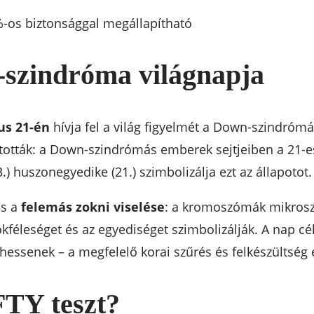
%-os biztonsággal megállapítható
-szindróma világnapja
us 21-én
hívja fel a világ figyelmét a Down-szindrómá
ztották: a Down-szindrómás emberek sejtjeiben a 21
3.) huszonegyedike (21.) szimbolizálja ezt az állapotot.
us a
felemás zokni viselése
: a kromoszómák mikrosz
kféleséget és az egyediséget szimbolizálják. A nap c
lhessenek – a megfelelő korai szűrés és felkészültség 
FTY teszt?