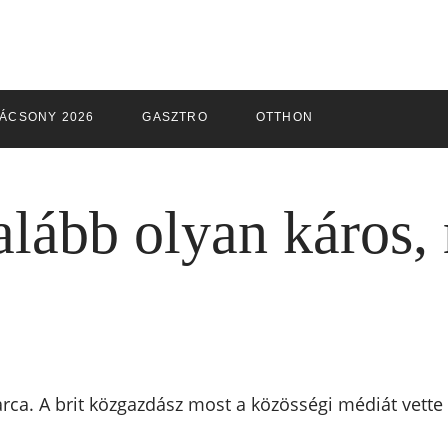
ÁCSONY 2026
GASZTRO
OTTHON
lább olyan káros, 
arca. A brit közgazdász most a közösségi médiát vette 