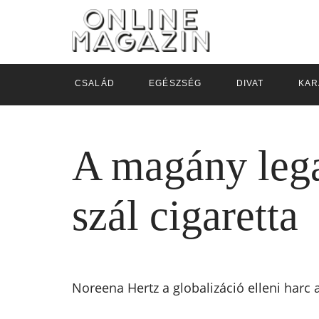
CSALÁD
EGÉSZSÉG
DIVAT
KAR
A magány lega
szál cigaretta
Noreena Hertz a globalizáció elleni harc 