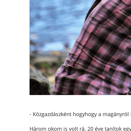
- Közgazdászként hogyhogy a magányról í
Három okom is volt rá. 20 éve tanítok e