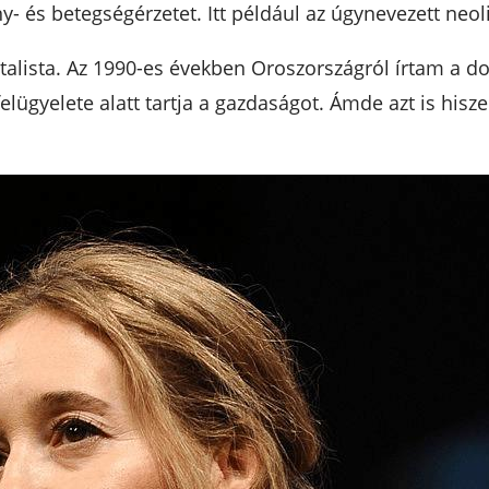
- és betegségérzetet. Itt például az úgynevezett neoli
alista. Az 1990-es években Oroszországról írtam a dok
felügyelete alatt tartja a gazdaságot. Ámde azt is his