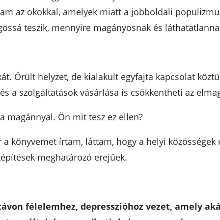
oztam az okokkal, amelyek miatt a jobboldali populizm
ilágossá teszik, mennyire magányosnak és láthatatlann
xát. Őrült helyzet, de kialakult egyfajta kapcsolat köz
 és a szolgáltatások vásárlása is csökkentheti az elm
 magánnyal. Ön mit tesz ez ellen?
a könyvemet írtam, láttam, hogy a helyi közösségek 
atépítések meghatározó erejűek.
von félelemhez, depresszióhoz vezet, amely akár