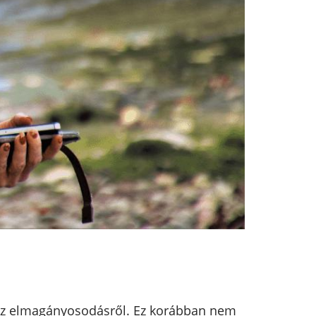
 az elmagányosodásről. Ez korábban nem