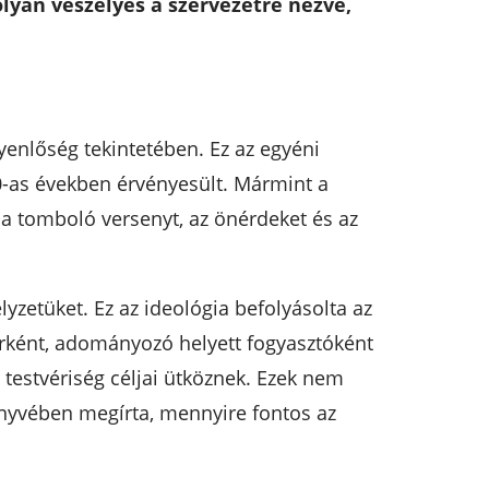
lyan veszélyes a szervezetre nézve,
yenlőség tekintetében. Ez az egyéni
0-as években érvényesült. Mármint a
i a tomboló versenyt, az önérdeket és az
yzetüket. Ez az ideológia befolyásolta az
ként, adományozó helyett fogyasztóként
 testvériség céljai ütköznek. Ezek nem
önyvében megírta, mennyire fontos az