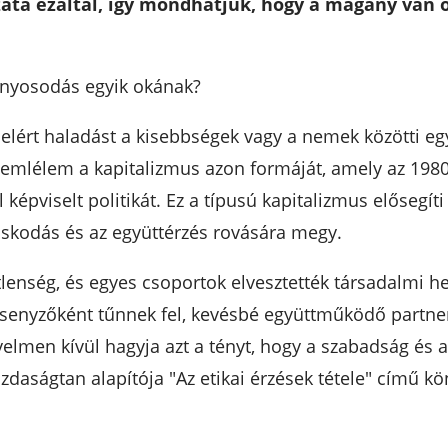
ata ezáltal, így mondhatjuk, hogy a magány van o
agányosodás egyik okának?
 elért haladást a kisebbségek vagy a nemek közötti eg
szemlélem a kapitalizmus azon formáját, amely az 198
képviselt politikát. Ez a típusú kapitalizmus elősegít
oskodás és az együttérzés rovására megy.
enség, és egyes csoportok elvesztették társadalmi hel
enyzőként tűnnek fel, kevésbé együttműködő partner
elmen kívül hagyja azt a tényt, hogy a szabadság és a
daságtan alapítója "Az etikai érzések tétele" című k