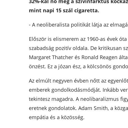
32%-kal nő meg a szívinfarktus kockáz
mint napi 15 szál cigaretta.
- A neoliberalista politikát látja az elm
Először is elismerem az 1960-as évek óta
szabadság pozitív oldala. De kritikusan 
Margaret Thatcher és Ronald Reagen által 
önzést. Ez a józan ész, a kölcsönös gond
Az elmúlt negyven évben nőtt az egyenlőtl
emberek gondolkodásmódját. Inkább vers
tekintesz magadra. A neolibaralizmus figy
eretnek gondolatok. Adam Smith, a közgaz
empátia és a közösség.