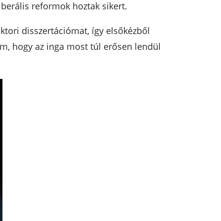
berális reformok hoztak sikert.
tori disszertációmat, így elsőkézből
zem, hogy az inga most túl erősen lendül