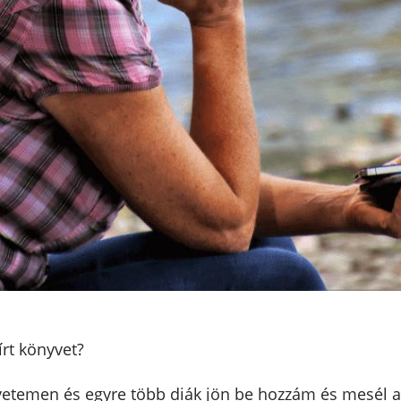
rt könyvet?
gyetemen és egyre több diák jön be hozzám és mesél