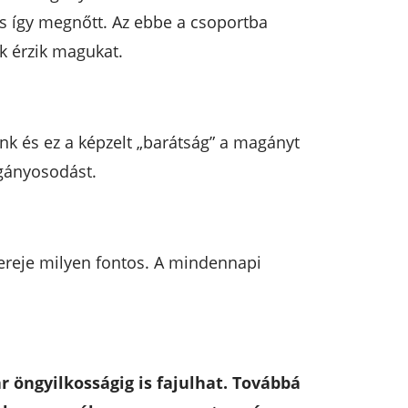
us így megnőtt. Az ebbe a csoportba
ak érzik magukat.
tünk és ez a képzelt „barátság” a magányt
agányosodást.
ereje milyen fontos. A mindennapi
 öngyilkosságig is fajulhat. Továbbá